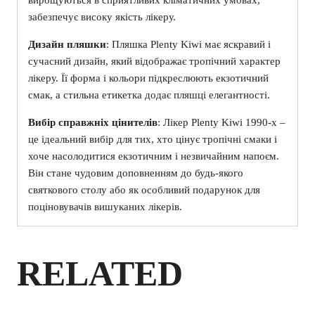
вирощуються в сприятливих кліматичних умовах,
забезпечує високу якість лікеру.
Дизайн пляшки
: Пляшка Plenty Kiwi має яскравий і
сучасний дизайн, який відображає тропічний характер
лікеру. Її форма і кольори підкреслюють екзотичний
смак, а стильна етикетка додає пляшці елегантності.
Вибір справжніх цінителів
: Лікер Plenty Kiwi 1990-х –
це ідеальний вибір для тих, хто цінує тропічні смаки і
хоче насолодитися екзотичним і незвичайним напоєм.
Він стане чудовим доповненням до будь-якого
святкового столу або як особливий подарунок для
поціновувачів вишуканих лікерів.
RELATED