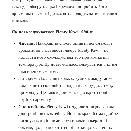
текстура лікеру гладка і кремова, що робить його
приємним на смак і дозволяє насолоджуватися кожним
ковтком.
Як насолоджуватися Plenty Kiwi 1990-х
:
Чистий
: Найкращий спосіб оцінити всі смакові і
ароматичні властивості лікеру Plenty Kiwi – це
подавати його охолодженим або при кімнатній
температурі. Це дозволяє насолоджуватися чистим
і насиченим смаком.
З льодом
: Додавання кількох кубиків льоду може
пом’якшити солодкість і надати лікеру додаткову
прохолоду. Це також допомагає розкрити нові
відтінки аромату.
У коктейлях
: Plenty Kiwi є чудовим інгредієнтом
для тропічних коктейлів. Його яскравий смак добре
поєднується з іншими фруктовими ликерами і
соками, додаючи екзотичної нотки до класичних