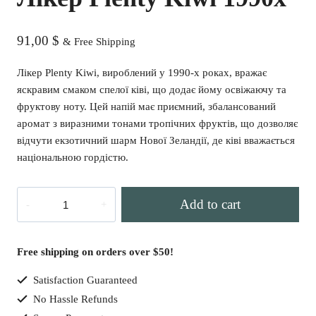
91,00
$
& Free Shipping
Лікер Plenty Kiwi, вироблений у 1990-х роках, вражає
яскравим смаком спелої ківі, що додає йому освіжаючу та
фруктову ноту. Цей напій має приємний, збалансований
аромат з виразними тонами тропічних фруктів, що дозволяє
відчути екзотичний шарм Нової Зеландії, де ківі вважається
національною гордістю.
Лікер
Add to cart
Plenty
Kiwi
1990х
Free shipping on orders over $50!
quantity
Satisfaction Guaranteed
No Hassle Refunds