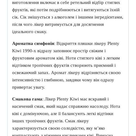
виготовлення включає в себе ретельний відбір стиглих
фруктів, які потім подрібнюються і витягуються їхній
сік. Сік змішується з алкоголем і іншими інгредієнтами,
після чого лікер витримується для досягнення
ідеального смаку.
Ароматна симфонія
: Відкриття пляшки лікеру Plenty
Kiwi 1990-х відразу заповнює простір свіжим і
фруктовим ароматом ківі. Ноти стиглого ківі з легким
відтінком тропічних фруктів створюють приємний і
освежаючий запах. Аромат лікеру відрізняється своєю
інтенсивністю і глибиною, завдяки чому він одразу
привертає увагу.
Смакова гама
: Лікер Plenty Kiwi має яскравий і
насичений смак, який надає справжню насолоду. Нота
ківі є домінуючою, але її балансують легкі відтінки
інших тропічних фруктів. Смак лікеру
характеризується своєю солодкістю, яку м’яко
контрастують з ніжними кислинками ківі. Виносна