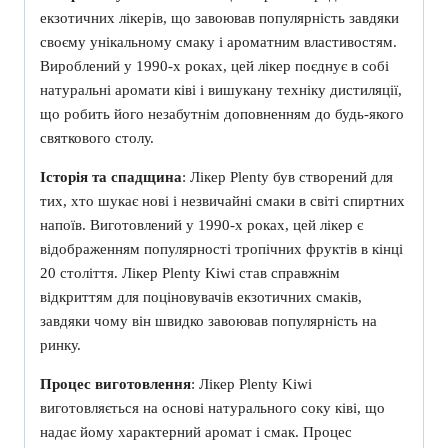
екзотичних лікерів, що завоював популярність завдяки
своєму унікальному смаку і ароматним властивостям.
Вироблений у 1990-х роках, цей лікер поєднує в собі
натуральні аромати ківі і вишукану техніку дистиляції,
що робить його незабутнім доповненням до будь-якого
святкового столу.
Історія та спадщина
: Лікер Plenty був створений для
тих, хто шукає нові і незвичайні смаки в світі спиртних
напоїв. Виготовлений у 1990-х роках, цей лікер є
відображенням популярності тропічних фруктів в кінці
20 століття. Лікер Plenty Kiwi став справжнім
відкриттям для поціновувачів екзотичних смаків,
завдяки чому він швидко завоював популярність на
ринку.
Процес виготовлення
: Лікер Plenty Kiwi
виготовляється на основі натурального соку ківі, що
надає йому характерний аромат і смак. Процес